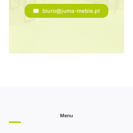
biuro@juma-meble.pl
Menu